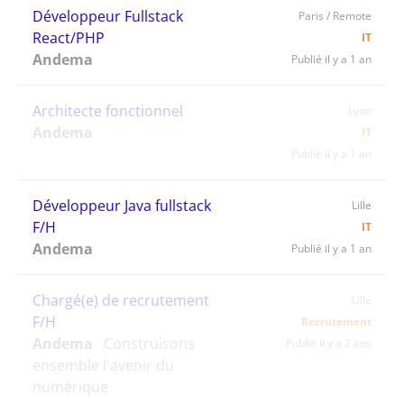
Développeur Fullstack
Paris / Remote
React/PHP
IT
Andema
Publié il y a 1 an
Architecte fonctionnel
Lyon
Andema
IT
Publié il y a 1 an
Développeur Java fullstack
Lille
F/H
IT
Andema
Publié il y a 1 an
Chargé(e) de recrutement
Lille
F/H
Recrutement
Andema
Construisons
Publié il y a 2 ans
ensemble l'avenir du
numérique