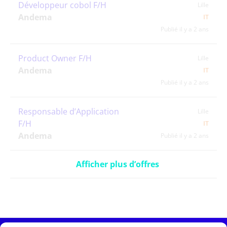
Développeur cobol F/H
Lille
Andema
IT
Publié il y a 2 ans
Product Owner F/H
Lille
Andema
IT
Publié il y a 2 ans
Responsable d’Application
Lille
F/H
IT
Andema
Publié il y a 2 ans
Afficher plus d’offres